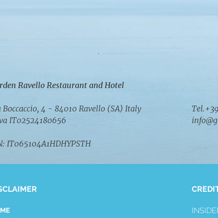
rden Ravello Restaurant and Hotel
a Boccaccio, 4 - 84010 Ravello (SA) Italy
Tel.+3
iva IT02524180656
info@g
N: IT065104A1HDHYPSTH
SCLAIMER
CREDI
INSIDE
ME