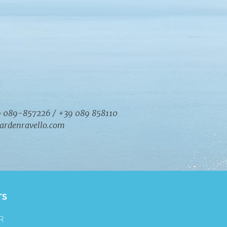
9 089-857226 / +39 089 858110
ardenravello.com
TS
R