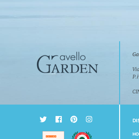
Ga
Vi
P.
CI
DI
HO